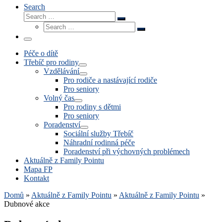
Search
Search
Search
Search
…
Search
…
Menu
Péče o dítě
Třebíč pro rodiny
Vzdělávání
Pro rodiče a nastávající rodiče
Pro seniory
Volný čas
Pro rodiny s dětmi
Pro seniory
Poradenství
Sociální služby Třebíč
Náhradní rodinná péče
Poradenství při výchovných problémech
Aktuálně z Family Pointu
Mapa FP
Kontakt
Domů
»
Aktuálně z Family Pointu
»
Aktuálně z Family Pointu
»
Dubnové akce