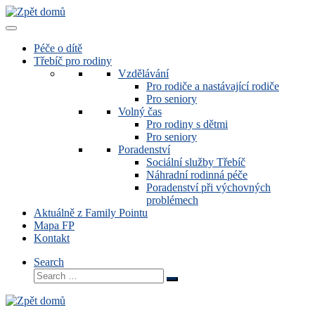
Zobrazit
celý
obsah
Péče o dítě
Třebíč pro rodiny
Vzdělávání
Pro rodiče a nastávající rodiče
Pro seniory
Volný čas
Pro rodiny s dětmi
Pro seniory
Poradenství
Sociální služby Třebíč
Náhradní rodinná péče
Poradenství při výchovných
problémech
Aktuálně z Family Pointu
Mapa FP
Kontakt
Search
Search
Search
…