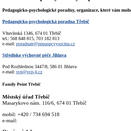
Pedagogicko-psychologické poradny, organizace, které vám moh
Pedagogicko-psychologická poradna Třebíč
Vltavínská 1346, 674 01 Třebíč
tel.: 568 848 815, 703 182 813
e-mail:
poradnatr@pppaspcvysocina.cz
Středisko výchovné péče Jihlava
Pod Rozhlednou 3447/8, 586 01 Jihlava
e-mail:
svp@svp-ji.cz
Family Point Třebíč
Městský úřad Třebíč
Masarykovo nám. 116/6, 674 01 Třebíč
mobil: +420 / 734 694 518
e-mail:
familypoint@trebic.cz