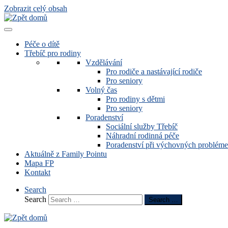
Zobrazit celý obsah
Péče o dítě
Třebíč pro rodiny
Vzdělávání
Pro rodiče a nastávající rodiče
Pro seniory
Volný čas
Pro rodiny s dětmi
Pro seniory
Poradenství
Sociální služby Třebíč
Náhradní rodinná péče
Poradenství při výchovných problém
Aktuálně z Family Pointu
Mapa FP
Kontakt
Search
Search
Search …