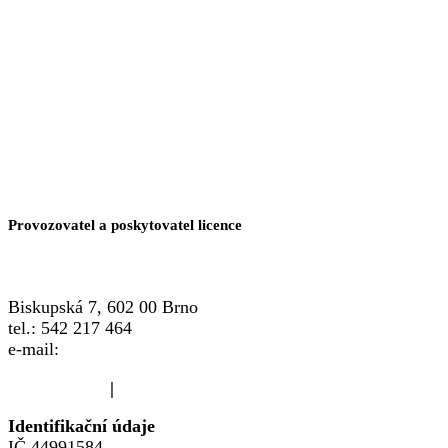
Provozovatel a poskytovatel licence
Biskupská 7, 602 00 Brno
tel.: 542 217 464
e-mail:
info@crsp.cz
www.crsp.cz
|
www.familypoint.cz
Identifikační údaje
IČ 44991584