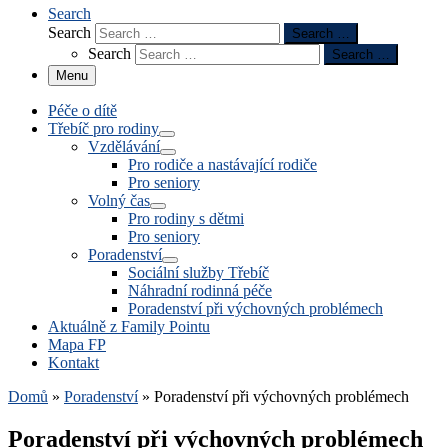
Search
Search
Search …
Search
Search …
Menu
Péče o dítě
Třebíč pro rodiny
Vzdělávání
Pro rodiče a nastávající rodiče
Pro seniory
Volný čas
Pro rodiny s dětmi
Pro seniory
Poradenství
Sociální služby Třebíč
Náhradní rodinná péče
Poradenství při výchovných problémech
Aktuálně z Family Pointu
Mapa FP
Kontakt
Domů
»
Poradenství
»
Poradenství při výchovných problémech
Poradenství při výchovných problémech