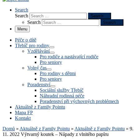
Search
Search
Search …
Search
Search …
Menu
Péče o dítě
Třebíč pro rodiny
Vzdělávání
Pro rodiče a nastávající rodiče
Pro seniory
Volný čas
Pro rodiny s dětmi
Pro seniory
Poradenství
Sociální služby Třebíč
Náhradní rodinná péče
Poradenství při výchovných problémech
Aktuálně z Family Pointu
Mapa FP
Kontakt
Domů
»
Aktuálně z Family Pointu
»
Aktuálně z Family Pointu
»
9.
11. 2022 Výtvarný koutek – Nápady z vlnitého papíru