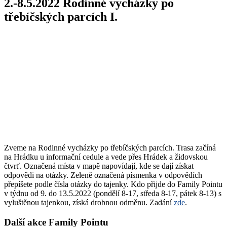
2.-8.5.2022 Rodinné vycházky po
třebíčských parcích I.
Zveme na Rodinné vycházky po třebíčských parcích. Trasa začíná
na Hrádku u informační cedule a vede přes Hrádek a židovskou
čtvrť. Označená místa v mapě napovídají, kde se dají získat
odpovědi na otázky. Zeleně označená písmenka v odpovědích
přepíšete podle čísla otázky do tajenky. Kdo přijde do Family Pointu
v týdnu od 9. do 13.5.2022 (pondělí 8-17, středa 8-17, pátek 8-13) s
vyluštěnou tajenkou, získá drobnou odměnu. Zadání
zde
.
Další akce Family Pointu