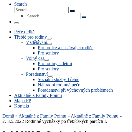
Search
Search
Search
Search
…
Search
…
Menu
Péče o dítě
Třebíč pro rodiny
Vzdělávání
Pro rodiče a nastávající rodiče
Pro seniory
Volný čas
Pro rodiny s dětmi
Pro seniory
Poradenství
Sociální služby Třebíč
Náhradní rodinná péče
Poradenství při výchovných problémech
Aktuálně z Family Pointu
Mapa FP
Kontakt
Domů
»
Aktuálně z Family Pointu
»
Aktuálně z Family Pointu
»
2.-8.5.2022 Rodinné vycházky po třebíčských parcích I.