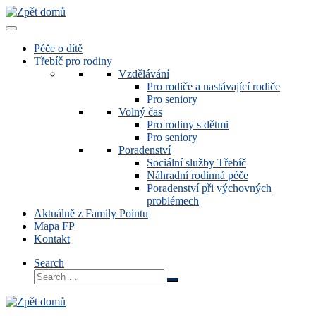
Zobrazit
celý
obsah
Péče o dítě
Třebíč pro rodiny
Vzdělávání
Pro rodiče a nastávající rodiče
Pro seniory
Volný čas
Pro rodiny s dětmi
Pro seniory
Poradenství
Sociální služby Třebíč
Náhradní rodinná péče
Poradenství při výchovných
problémech
Aktuálně z Family Pointu
Mapa FP
Kontakt
Search
Search
Search
…