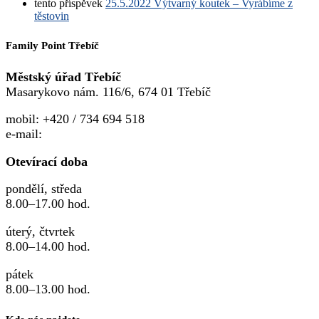
tento příspěvek
25.5.2022 Výtvarný koutek – Vyrábíme z
těstovin
Family Point Třebíč
Městský úřad Třebíč
Masarykovo nám. 116/6, 674 01 Třebíč
mobil: +420 / 734 694 518
e-mail:
familypoint@trebic.cz
Otevírací doba
pondělí, středa
8.00–17.00 hod.
úterý, čtvrtek
8.00–14.00 hod.
pátek
8.00–13.00 hod.