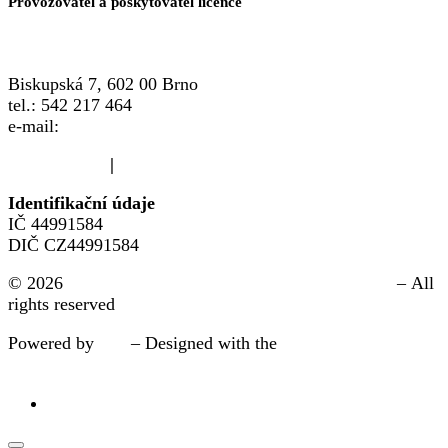
Provozovatel a poskytovatel licence
Biskupská 7, 602 00 Brno
tel.: 542 217 464
e-mail:
info@crsp.cz
www.crsp.cz
|
www.familypoint.cz
Identifikační údaje
IČ 44991584
DIČ CZ44991584
© 2026
Třebíč | FAMILY POINT místo pro rodinu®
– All
rights reserved
Powered by
WP
– Designed with the
pokročílá nastavení
pro Customizr šablonu.